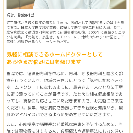
院長
後藤尚己
江戸時代から続く医師の家系に生まれ、医師として活躍する父の背中を見
て育つ。日本大学医学部卒業後、岐阜大学医学部第二内科に入局。長年、
総合病院にて循環器内科を専門に研鑽を重ねた後、2005年に後藤クリニッ
クを開業。「元気で、長生き」をモットーに、地域のかかりつけ医として
気軽に相談できるクリニックをめざす。
気軽に相談できるホームドクターとして
あらゆるお悩みに耳を傾けます
当院では、循環器内科を中心に、内科、呼吸器内科と幅広く診
療を行っています。地域の皆さまにとって「気軽に相談できる
ホームドクター」になれるように、患者さま一人ひとりに丁寧
に寄り添っていくことが目標です。たとえ些細な健康相談であ
っても、真摯に対応させていただきますので、お気軽にご来院
ください。長年、総合病院で勤務してきた経験と知識から、最
良のアドバイスができるように努めさせていただきます。
また、心筋梗塞や脳梗塞など重篤な疾患を予防するために、当
院では薬物療法はもちろん、食事療法や運動療法にも力を注い